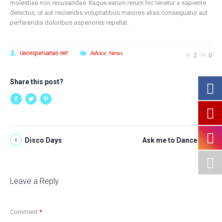
molestiae non recusandae. Itaque earum rerum hic tenetur a sapiente
delectus, ut aut reiciendis voluptatibus maiores alias consequatur aut
perferendis doloribus asperiores repellat.
Advice
News
raicesperuanas.net
,
2
0
Share this post?
Disco Days
Ask me to Dance
Leave a Reply
Comment
*